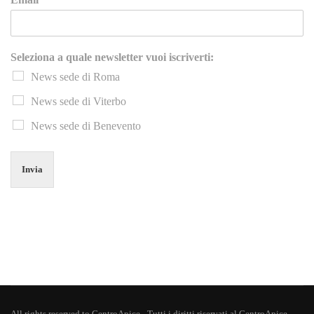
Seleziona a quale newsletter vuoi iscriverti:
News sede di Roma
News sede di Viterbo
News sede di Benevento
Invia
All rights reserved to CentroApice - Tutti i diritti riservati al CentroApice -