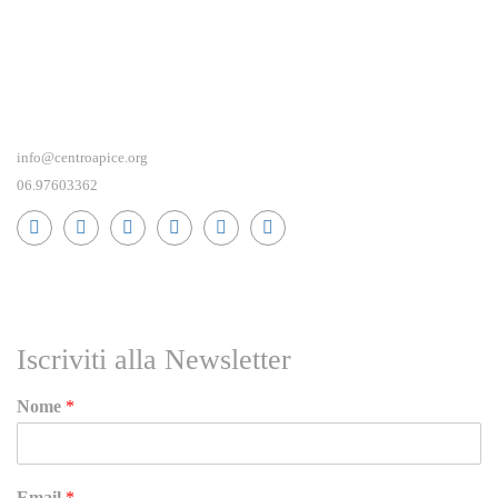
info@centroapice.org
06.97603362
RICEVI NEWS E GUIDE PRATICHE!
Iscriviti alla Newsletter
Nome
*
Email
*