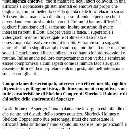
“
intelligenza emotiva
” che si manifesta negli attori coinvolti, in una
difficoltà a riconoscere gli stati mentali ed emotivi sia propri che
degli altri, compromettendo così la qualità delle loro relazioni sociali.
Ad esempio la mancanza di tatto spesso offende le persone che li
circondano, compresi amici e parenti. Entrambi hanno difficoltà a
cogliere l’umorismo ed il sarcasmo. Inoltre mostrano di avere
interessi ristretti, il Dott. Cooper verso la fisica, i supereroi e i
videogiochi mentre l’investigatore Holmes è affascinato e
ossessionato dal risolvere crimini insoliti. Entrambi sono soggetti
tanto brillanti in singoli campi di studio quanto limitati nelle relazioni
sociali. I cambiamenti li destabilizzano ed hanno le loro ossessioni e
routine. Infine anche nel loro comportamento non verbale sembrano
essere compromessi alcuni aspetti come la mimica facciale, quasi
assente e difficile da interpretare e alcuni gesti, utili nell’interazione
sociale con gli altri.
Comportamenti stereotipati, interessi ristretti ed insoliti, rigidità
di pensiero, goffaggine fisica, alto funzionamento cognitivo, sono
tutte caratteristiche di Sheldon Cooper, di Sherlock Holmes e di
chi soffre della sindrome di Asperger.
La sindrome di Asperger è una malattia che insorge in età infantile e
che rientra nei disturbi dello spettro autistico. Sherlock Holmes e
Sheldon Copper sono due personaggi fittizi che nonostante le
difficoltà della sindrome hanno saputo utilizzare le loro potenzialità e