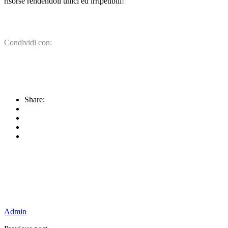
risorse rendendoli unici ed irripetibili!
Condividi con:
Share:
Admin