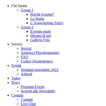
Chi Siamo
Group 1
Perchè il nome?
La Storia
L’Associazione Apice
Group 2
Il nostro team
Dicono di noi
Galleria Foto
Servizi
Servizi
Approcci Psicoterapeutici
FAQ
Codice Deontologico
Eventi
Seminari novembre 2022
Articoli
Video
News
Prossimi Eventi
Iscriviti alla Newsletter
Contatti
Contatti
Live Chat