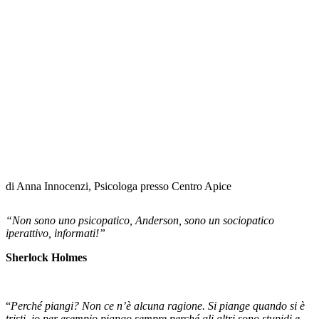
di Anna Innocenzi, Psicologa presso Centro Apice
“Non sono uno psicopatico, Anderson, sono un sociopatico
iperattivo, informati!”
Sherlock Holmes
“
Perché piangi? Non ce n’è alcuna ragione. Si piange quando si è
tristi, io per esempio piango sempre perché gli altri sono stupidi e