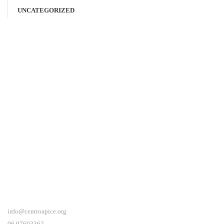
UNCATEGORIZED
info@centroapice.org
06.97603362