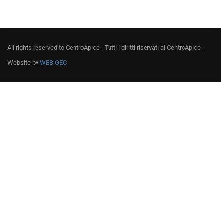
All rights reserved to CentroApice - Tutti i diritti riservati al CentroApice -
Website by
WEB GEC