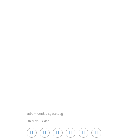
info@centroapice.org
06.97603362