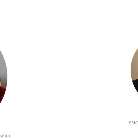
PSI
o
APICE