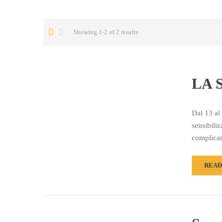
Showing 1-2 of 2 results
LA 
Dal 13 al
sensibili
complicat
READ