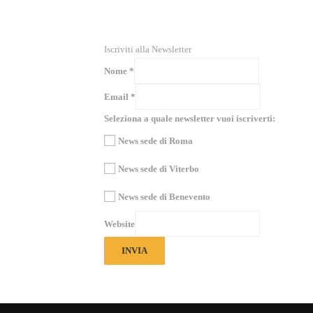
RICEVI NEWS E GUIDE PRATICHE!
Iscriviti alla Newsletter
Nome
*
Email
*
Seleziona a quale newsletter vuoi iscriverti:
News sede di Roma
News sede di Viterbo
News sede di Benevento
Website
INVIA