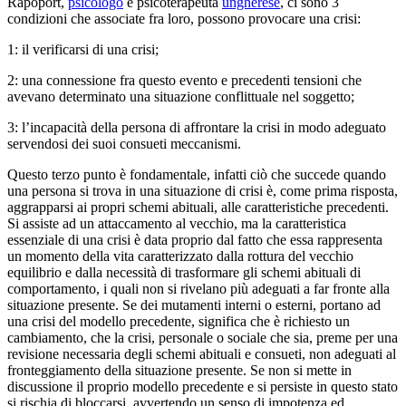
Rapoport,
psicologo
e psicoterapeuta
ungherese
, ci sono 3
condizioni che associate fra loro, possono provocare una crisi:
1: il verificarsi di una crisi;
2: una connessione fra questo evento e precedenti tensioni che
avevano determinato una situazione conflittuale nel soggetto;
3: l’incapacità della persona di affrontare la crisi in modo adeguato
servendosi dei suoi consueti meccanismi.
Questo terzo punto è fondamentale, infatti ciò che succede quando
una persona si trova in una situazione di crisi è, come prima risposta,
aggrapparsi ai propri schemi abituali, alle caratteristiche precedenti.
Si assiste ad un attaccamento al vecchio, ma la caratteristica
essenziale di una crisi è data proprio dal fatto che essa rappresenta
un momento della vita caratterizzato dalla rottura del vecchio
equilibrio e dalla necessità di trasformare gli schemi abituali di
comportamento, i quali non si rivelano più adeguati a far fronte alla
situazione presente. Se dei mutamenti interni o esterni, portano ad
una crisi del modello precedente, significa che è richiesto un
cambiamento, che la crisi, personale o sociale che sia, preme per una
revisione necessaria degli schemi abituali e consueti, non adeguati al
fronteggiamento della situazione presente. Se non si mette in
discussione il proprio modello precedente e si persiste in questo stato
si rischia di bloccarsi, avvertendo un senso di impotenza ed