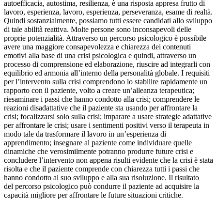
autoefficacia, autostima, resilienza, è una risposta appresa frutto di
lavoro, esperienza, lavoro, esperienza, perseveranza, esame di realtà.
Quindi sostanzialmente, possiamo tutti essere candidati allo sviluppo
di tale abilità reattiva. Molte persone sono inconsapevoli delle
proprie potenzialità. Attraverso un percorso psicologico è possibile
avere una maggiore consapevolezza e chiarezza dei contenuti
emotivi alla base di una crisi psicologica e quindi, attraverso un
processo di comprensione ed elaborazione, riuscire ad integrarli con
equilibrio ed armonia all’interno della personalità globale. I requisiti
per l’intervento sulla crisi comprendono lo stabilire rapidamente un
rapporto con il paziente, volto a creare un’alleanza terapeutica;
riesaminare i passi che hanno condotto alla crisi; comprendere le
reazioni disadattative che il paziente sta usando per affrontare la
crisi; focalizzarsi solo sulla crisi; imparare a usare strategie adattative
per affrontare le crisi; usare i sentimenti positivi verso il terapeuta in
modo tale da trasformare il lavoro in un’esperienza di
apprendimento; insegnare al paziente come individuare quelle
dinamiche che verosimilmente potranno produrre future crisi e
concludere l’intervento non appena risulti evidente che la crisi è stata
risolta e che il paziente comprende con chiarezza tutti i passi che
hanno condotto al suo sviluppo e alla sua risoluzione. Il risultato
del percorso psicologico può condurre il paziente ad acquisire la
capacità migliore per affrontare le future situazioni critiche.