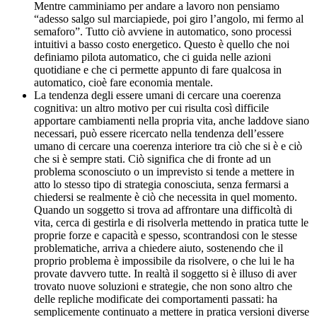
Mentre camminiamo per andare a lavoro non pensiamo
“adesso salgo sul marciapiede, poi giro l’angolo, mi fermo al
semaforo”. Tutto ciò avviene in automatico, sono processi
intuitivi a basso costo energetico. Questo è quello che noi
definiamo pilota automatico, che ci guida nelle azioni
quotidiane e che ci permette appunto di fare qualcosa in
automatico, cioè fare economia mentale.
La tendenza degli essere umani di cercare una coerenza
cognitiva: un altro motivo per cui risulta così difficile
apportare cambiamenti nella propria vita, anche laddove siano
necessari, può essere ricercato nella tendenza dell’essere
umano di cercare una coerenza interiore tra ciò che si è e ciò
che si è sempre stati. Ciò significa che di fronte ad un
problema sconosciuto o un imprevisto si tende a mettere in
atto lo stesso tipo di strategia conosciuta, senza fermarsi a
chiedersi se realmente è ciò che necessita in quel momento.
Quando un soggetto si trova ad affrontare una difficoltà di
vita, cerca di gestirla e di risolverla mettendo in pratica tutte le
proprie forze e capacità e spesso, scontrandosi con le stesse
problematiche, arriva a chiedere aiuto, sostenendo che il
proprio problema è impossibile da risolvere, o che lui le ha
provate davvero tutte. In realtà il soggetto si è illuso di aver
trovato nuove soluzioni e strategie, che non sono altro che
delle repliche modificate dei comportamenti passati: ha
semplicemente continuato a mettere in pratica versioni diverse