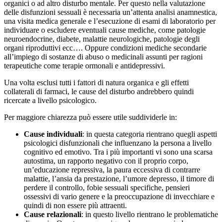
organici o ad altro disturbo mentale. Per questo nella valutazione
delle disfunzioni sessuali è necessaria un’attenta analisi anamnestica,
una visita medica generale e l’esecuzione di esami di laboratorio per
individuare o escludere eventuali cause mediche, come patologie
neuroendocrine, diabete, malattie neurologiche, patologie degli
organi riproduttivi ecc…. Oppure condizioni mediche secondarie
all’impiego di sostanze di abuso o medicinali assunti per ragioni
terapeutiche come terapie ormonali e antidepressivi.
Una volta esclusi tutti i fattori di natura organica e gli effetti
collaterali di farmaci, le cause del disturbo andrebbero quindi
ricercate a livello psicologico.
Per maggiore chiarezza può essere utile suddividerle in:
Cause individuali
: in questa categoria rientrano quegli aspetti
psicologici disfunzionali che influenzano la persona a livello
cognitivo ed emotivo. Tra i più importanti vi sono una scarsa
autostima, un rapporto negativo con il proprio corpo,
un’educazione repressiva, la paura eccessiva di contrarre
malattie, l’ansia da prestazione, l’umore depresso, il timore di
perdere il controllo, fobie sessuali specifiche, pensieri
ossessivi di vario genere e la preoccupazione di invecchiare e
quindi di non essere più attraenti.
Cause relazionali
: in questo livello rientrano le problematiche