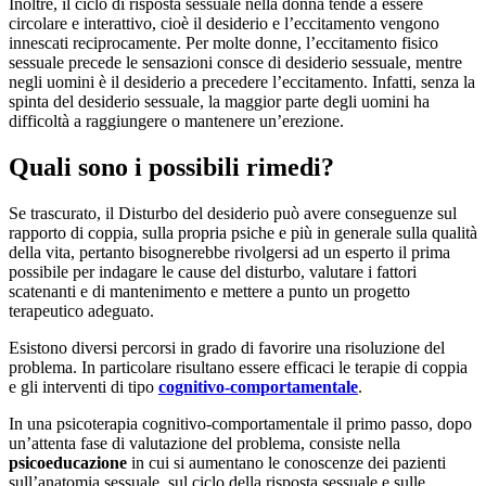
Inoltre, il ciclo di risposta sessuale nella donna tende a essere
circolare e interattivo, cioè il desiderio e l’eccitamento vengono
innescati reciprocamente. Per molte donne, l’eccitamento fisico
sessuale precede le sensazioni consce di desiderio sessuale, mentre
negli uomini è il desiderio a precedere l’eccitamento. Infatti, senza la
spinta del desiderio sessuale, la maggior parte degli uomini ha
difficoltà a raggiungere o mantenere un’erezione.
Quali sono i possibili rimedi?
Se trascurato, il Disturbo del desiderio può avere conseguenze sul
rapporto di coppia, sulla propria psiche e più in generale sulla qualità
della vita, pertanto bisognerebbe rivolgersi ad un esperto il prima
possibile per indagare le cause del disturbo, valutare i fattori
scatenanti e di mantenimento e mettere a punto un progetto
terapeutico adeguato.
Esistono diversi percorsi in grado di favorire una risoluzione del
problema. In particolare risultano essere efficaci le terapie di coppia
e gli interventi di tipo
cognitivo-comportamentale
.
In una psicoterapia cognitivo-comportamentale il primo passo, dopo
un’attenta fase di valutazione del problema, consiste nella
psicoeducazione
in cui si aumentano le conoscenze dei pazienti
sull’anatomia sessuale, sul ciclo della risposta sessuale e sulle