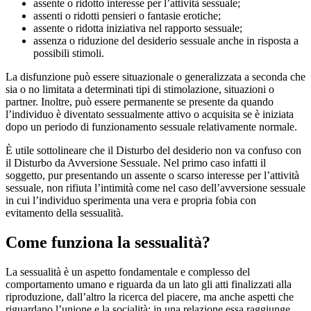
assente o ridotto interesse per l’attività sessuale;
assenti o ridotti pensieri o fantasie erotiche;
assente o ridotta iniziativa nel rapporto sessuale;
assenza o riduzione del desiderio sessuale anche in risposta a
possibili stimoli.
La disfunzione può essere situazionale o generalizzata a seconda che
sia o no limitata a determinati tipi di stimolazione, situazioni o
partner. Inoltre, può essere permanente se presente da quando
l’individuo è diventato sessualmente attivo o acquisita se è iniziata
dopo un periodo di funzionamento sessuale relativamente normale.
È utile sottolineare che il Disturbo del desiderio non va confuso con
il Disturbo da Avversione Sessuale. Nel primo caso infatti il
soggetto, pur presentando un assente o scarso interesse per l’attività
sessuale, non rifiuta l’intimità come nel caso dell’avversione sessuale
in cui l’individuo sperimenta una vera e propria fobia con
evitamento della sessualità.
Come funziona la sessualità?
La sessualità è un aspetto fondamentale e complesso del
comportamento umano e riguarda da un lato gli atti finalizzati alla
riproduzione, dall’altro la ricerca del piacere, ma anche aspetti che
riguardano l’unione e la socialità; in una relazione essa raggiunge