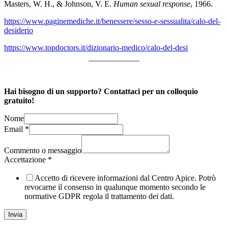
Masters, W. H., & Johnson, V. E.
Human sexual response
, 1966.
https://www.paginemediche.it/benessere/sesso-e-sessualita/calo-del-
desiderio
https://www.topdoctors.it/dizionario-medico/calo-del-desi
Hai bisogno di un supporto? Contattaci per un colloquio
gratuito!
Nome
Email
*
Commento o messaggio
Accettazione
*
Accetto di ricevere informazioni dal Centro Apice. Potrò
revocarne il consenso in qualunque momento secondo le
normative GDPR regola il trattamento dei dati.
Invia