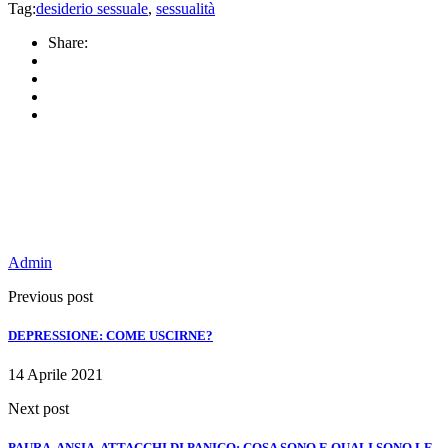
Tag:
desiderio sessuale
,
sessualità
Share:
Admin
Previous post
DEPRESSIONE: COME USCIRNE?
14 Aprile 2021
Next post
PAURA, ANSIA, ATTACCHI DI PANICO: COSA SONO E QUALI SONO LE