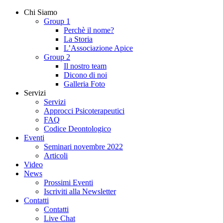
Chi Siamo
Group 1
Perchè il nome?
La Storia
L’Associazione Apice
Group 2
Il nostro team
Dicono di noi
Galleria Foto
Servizi
Servizi
Approcci Psicoterapeutici
FAQ
Codice Deontologico
Eventi
Seminari novembre 2022
Articoli
Video
News
Prossimi Eventi
Iscriviti alla Newsletter
Contatti
Contatti
Live Chat