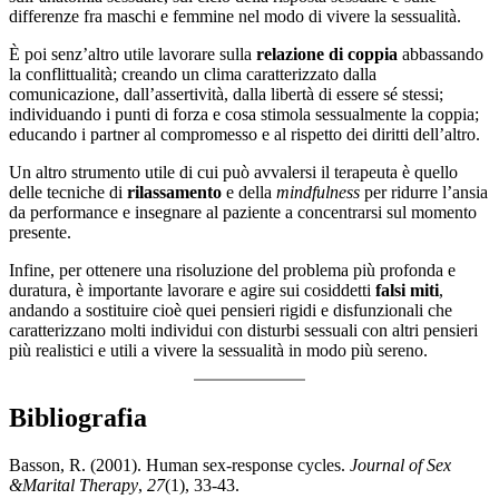
differenze fra maschi e femmine nel modo di vivere la sessualità.
È poi senz’altro utile lavorare sulla
relazione di coppia
abbassando
la conflittualità; creando un clima caratterizzato dalla
comunicazione, dall’assertività, dalla libertà di essere sé stessi;
individuando i punti di forza e cosa stimola sessualmente la coppia;
educando i partner al compromesso e al rispetto dei diritti dell’altro.
Un altro strumento utile di cui può avvalersi il terapeuta è quello
delle tecniche di
rilassamento
e della
mindfulness
per ridurre l’ansia
da performance e insegnare al paziente a concentrarsi sul momento
presente.
Infine, per ottenere una risoluzione del problema più profonda e
duratura, è importante lavorare e agire sui cosiddetti
falsi miti
,
andando a sostituire cioè quei pensieri rigidi e disfunzionali che
caratterizzano molti individui con disturbi sessuali con altri pensieri
più realistici e utili a vivere la sessualità in modo più sereno.
Bibliografia
Basson, R. (2001). Human sex-response cycles.
Journal of Sex
&Marital Therapy
,
27
(1), 33-43.