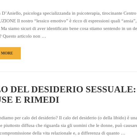
a D’Aniello, psicologa specializzanda in psicoterapia, tirocinante Centr
ONE Il nostro “lessico emotivo” è ricco di espressioni quali “ansia”,
 Ma siamo sicuri di aver identificato bene cosa stiamo sentendo in un d
 Questo articolo non …
 MORE
O DEL DESIDERIO SESSUALE:
SE E RIMEDI
diamo per calo del desiderio? Il calo del desiderio (o della libido) è un
e piuttosto diffusa che riguarda sia gli uomini che le donne, può causare
 compromissione della vita relazionale e, a differenza di quanto …