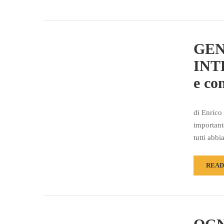
GEN
INTE
e con
di Enrico
importante
tutti abb
READ