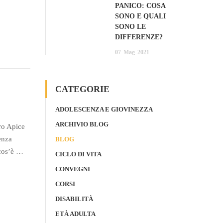
PANICO: COSA
SONO E QUALI
SONO LE
DIFFERENZE?
07
Mag
2021
CATEGORIE
ADOLESCENZA E GIOVINEZZA
ARCHIVIO BLOG
ro Apice
enza
BLOG
 cos’è …
CICLO DI VITA
CONVEGNI
CORSI
DISABILITÀ
ETÀ ADULTA