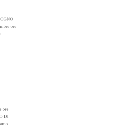
ISOGNO
mbre ore
a
e ore
O DI
iamo