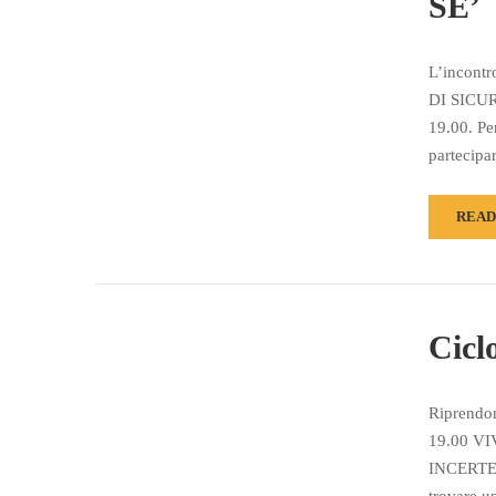
SE’
L’incon
DI SICUR
19.00. Pe
partecipa
READ
Ciclo
Riprendon
19.00 V
INCERTEZ