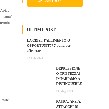
UN CAPITOLO
GRATIS
o Apice
 “paura”,
eterminato
ULTIMI POST
LA CRISI: FALLIMENTO O
OPPORTUNITà? 7 punti per
affrontarla
02
Feb
2023
DEPRESSIONE
O TRISTEZZA?
IMPARIAMO A
DISTINGUERLE
21
Mag
2021
a
 forte
PAURA, ANSIA,
ATTACCHI DI