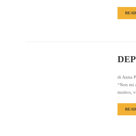
READ
DEP
di Anna P
“Non mi a
motivo, v
READ