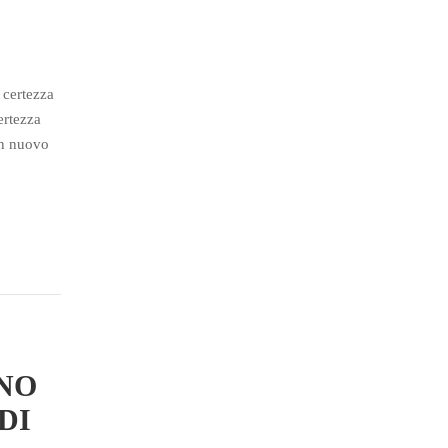
 certezza
ertezza
un nuovo
NO
DI