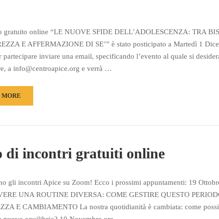
tro gratuito online “LE NUOVE SFIDE DELL’ADOLESCENZA: TRA B
EZZA E AFFERMAZIONE DI SE’” è stato posticipato a Martedì 1 Dice
r partecipare inviare una email, specificando l’evento al quale si desider
re, a info@centroapice.org e verrà …
 MORE
 di incontri gratuiti online
o gli incontri Apice su Zoom! Ecco i prossimi appuntamenti: 19 Ottobr
IVERE UNA ROUTINE DIVERSA: COME GESTIRE QUESTO PERIOD
ZA E CAMBIAMENTO La nostra quotidianità è cambiata: come poss