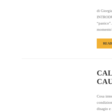
di Giorgi
INTRODUZI
“panico”.
momento?
READ
CAL
CAU
Cosa inten
condizion
disagio e