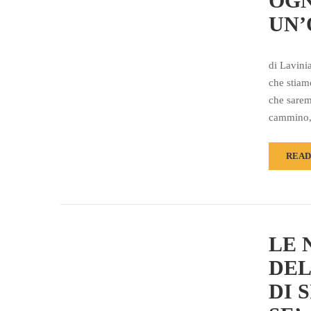
OGN
UN’
di Lavini
che stiam
che sarem
cammino
READ
LE 
DEL
DI 