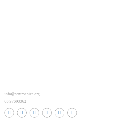
info@centroapice.org
06.97603362
RICEVI NEWS E GUIDE PRATICHE!