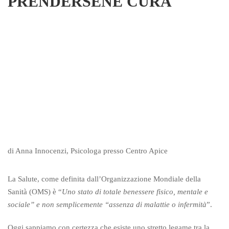
PRENDERSENE CURA
di Anna Innocenzi, Psicologa presso Centro Apice
La Salute, come definita dall’Organizzazione Mondiale della
Sanità (OMS) è “
Uno stato di totale benessere fisico, mentale e
sociale” e non semplicemente “assenza di malattie o infermità
”.
Oggi sappiamo con certezza che esiste uno stretto legame tra la