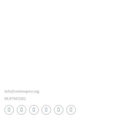
info@centroapice.org
06.97603362
RICEVI NEWS E GUIDE PRATICHE!