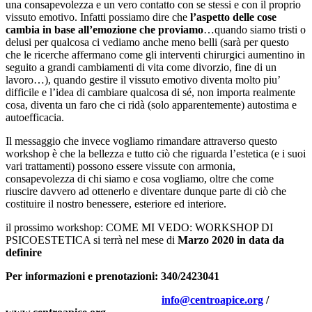
una consapevolezza e un vero contatto con se stessi e con il proprio
vissuto emotivo. Infatti possiamo dire che
l’aspetto delle cose
cambia in base all’emozione che proviamo
…quando siamo tristi o
delusi per qualcosa ci vediamo anche meno belli (sarà per questo
che le ricerche affermano come gli interventi chirurgici aumentino in
seguito a grandi cambiamenti di vita come divorzio, fine di un
lavoro…), quando gestire il vissuto emotivo diventa molto piu’
difficile e l’idea di cambiare qualcosa di sé, non importa realmente
cosa, diventa un faro che ci ridà (solo apparentemente) autostima e
autoefficacia.
Il messaggio che invece vogliamo rimandare attraverso questo
workshop è che la bellezza e tutto ciò che riguarda l’estetica (e i suoi
vari trattamenti) possono essere vissute con armonia,
consapevolezza di chi siamo e cosa vogliamo, oltre che come
riuscire davvero ad ottenerlo e diventare dunque parte di ciò che
costituire il nostro benessere, esteriore ed interiore.
il prossimo workshop: COME MI VEDO: WORKSHOP DI
PSICOESTETICA si terrà nel mese di
Marzo 2020 in data da
definire
Per informazioni e prenotazioni: 340/2423041
info@centroapice.org
/