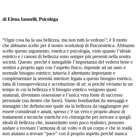
di Elena Iannelli, Psicologa
“Ogni cosa ha la sua bellezza, ma non tutti la vedono”; è il motto
che abbiamo scelto per il nostro workshop di Psicoestetica. Abbiamo
scelto questo argomento, estetica e psicologia, visto quanto l’ideale
estetico e i canoni di bellezza sono sempre più presenti nella nostra
società. Questo perché è innegabile l’importanza del vedersi bene e
sentirsi a proprio agio con l’aspetto fisico, risponde ad un sano e
normale bisogno estetico; tuttavia è altrettanto importante e
complementare la serenità interiore legata a questo bisogno estetico,
fatta di consapevolezza e accettazione di sé; si perché viviamo in un
tempo in cui la bellezza e il bisogno estetico vengono quasi
snaturati, diventano ossessione e l’unica vera fonte di successo
personale (sia dentro che fuori). Siamo bombardati da messaggi e
immagini che definiscono quale sia la bellezza da raggiungere per
essere considerati e amati, spesso c’è un vero e proprio abuso di
trattamenti e tecniche estetiche e/o chirurgiche per arrivare a quegli
ideali di bellezza che, innanzitutto sono poco realistici, possono
andare a rovinare l’armonia di un volto o di un corpo e che in realtà
non aiutano a trovare “pace” con il proprio aspetto perché manca