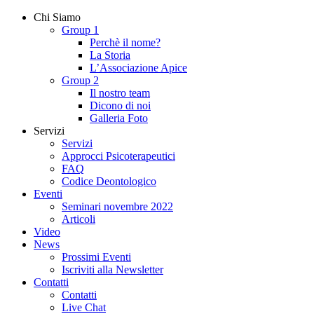
Chi Siamo
Group 1
Perchè il nome?
La Storia
L’Associazione Apice
Group 2
Il nostro team
Dicono di noi
Galleria Foto
Servizi
Servizi
Approcci Psicoterapeutici
FAQ
Codice Deontologico
Eventi
Seminari novembre 2022
Articoli
Video
News
Prossimi Eventi
Iscriviti alla Newsletter
Contatti
Contatti
Live Chat