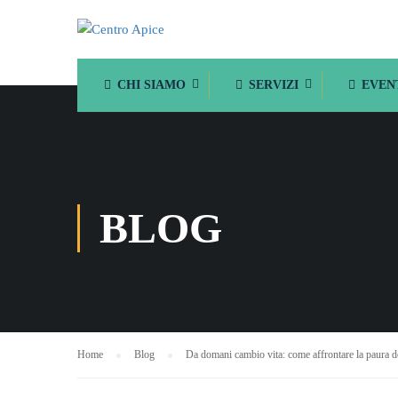
CHI SIAMO
SERVIZI
EVEN
BLOG
Home
Blog
Da domani cambio vita: come affrontare la paura 