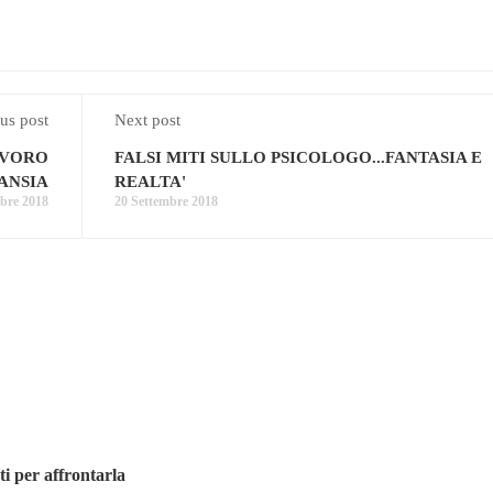
us post
Next post
AVORO
FALSI MITI SULLO PSICOLOGO...FANTASIA E
ANSIA
REALTA'
bre 2018
20 Settembre 2018
er affrontarla