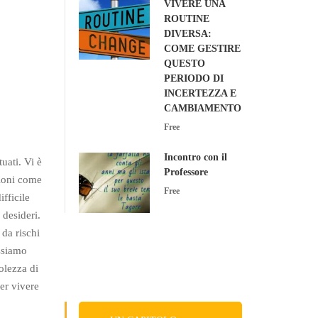
VIVERE UNA
ROUTINE
DIVERSA:
COME GESTIRE
QUESTO
PERIODO DI
INCERTEZZA E
CAMBIAMENTO
Free
Incontro con il
uati. Vi è
Professore
zioni come
Free
fficile
 desideri.
 da rischi
ssiamo
olezza di
per vivere