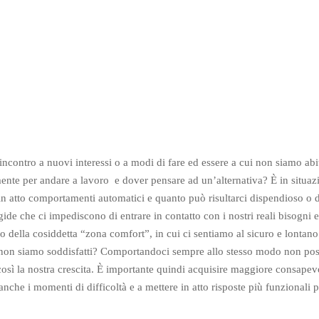
contro a nuovi interessi o a modi di fare ed essere a cui non siamo abit
lmente per andare a lavoro e dover pensare ad un’alternativa? È in situa
n atto comportamenti automatici e quanto può risultarci dispendioso o di
gide che ci impediscono di entrare in contatto con i nostri reali bisogni e
no della cosiddetta “zona comfort”, in cui ci sentiamo al sicuro e lontano
é non siamo soddisfatti? Comportandoci sempre allo stesso modo non po
 così la nostra crescita. È importante quindi acquisire maggiore consapev
anche i momenti di difficoltà e a mettere in atto risposte più funzionali 