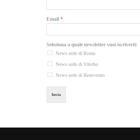
Email
*
Seleziona a quale newsletter vuoi iscriverti:
News sede di Roma
News sede di Viterbo
News sede di Benevento
Invia