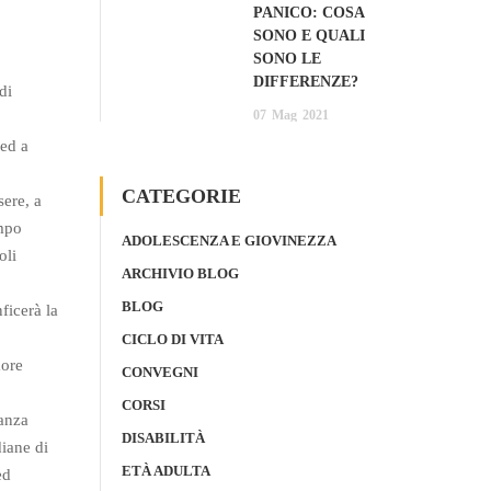
PANICO: COSA
SONO E QUALI
SONO LE
DIFFERENZE?
di
07
Mag
2021
 ed a
CATEGORIE
sere, a
empo
ADOLESCENZA E GIOVINEZZA
oli
ARCHIVIO BLOG
BLOG
ficerà la
CICLO DI VITA
more
CONVEGNI
CORSI
tanza
DISABILITÀ
diane di
ETÀ ADULTA
ed