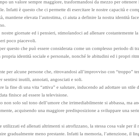
tempo un valore sempre maggiore, trasformandosi da mezzo per ottenere i
 Infatti è questo che ci permette di esercitare le nostre capacità e com
tà, mantiene elevata l’autostima, ci aiuta a definire la nostra identità fac
mo.
 nostre giornate ed i pensieri, stimolandoci ad allenare costantemente la
ieri poco piacevoli.
è per questo che può essere considerata come un complesso periodo di tr
 propria identità sociale e personale, nonché le abitudini ed i propri ritm
ante per alcune persone che, ritrovandosi all’improvviso con “troppo” t
 sentirsi inutili, annoiati, angosciati e soli.
la fine di una vita “attiva” e salutare, inducendo ad adottare un stile d
ata finisce ad essere la televisione.
tto non solo sul tono dell’umore che irrimediabilmente si abbassa, ma an
emente, acquisendo una maggiore predisposizione a sviluppare una serie
tilizzati ed allenati altrimenti si atrofizzano, la stessa cosa vale per il 
ire gradualmente meno prestante. Infatti la memoria, l’attenzione, il li