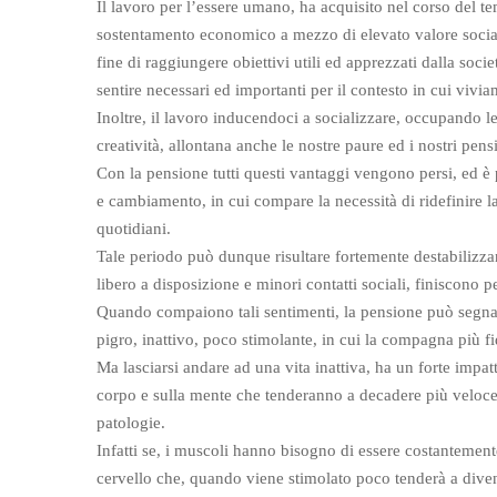
Il lavoro per l’essere umano, ha acquisito nel corso del 
sostentamento economico a mezzo di elevato valore sociale.
fine di raggiungere obiettivi utili ed apprezzati dalla socie
sentire necessari ed importanti per il contesto in cui vivia
Inoltre, il lavoro inducendoci a socializzare, occupando le
creatività, allontana anche le nostre paure ed i nostri pens
Con la pensione tutti questi vantaggi vengono persi, ed 
e cambiamento, in cui compare la necessità di ridefinire la
quotidiani.
Tale periodo può dunque risultare fortemente destabilizz
libero a disposizione e minori contatti sociali, finiscono per
Quando compaiono tali sentimenti, la pensione può segnare 
pigro, inattivo, poco stimolante, in cui la compagna più fid
Ma lasciarsi andare ad una vita inattiva, ha un forte impa
corpo e sulla mente che tenderanno a decadere più veloc
patologie.
Infatti se, i muscoli hanno bisogno di essere costantemente u
cervello che, quando viene stimolato poco tenderà a diven