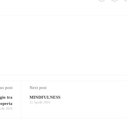
us post
Next post
io tra
MINDFULNESS
21 Aprile 2016
coperta
rile 2016