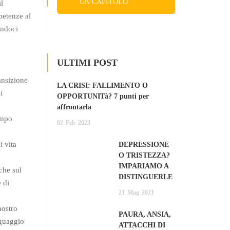
UN CAPITOLO
l
petenze al
GRATIS
endoci
ULTIMI POST
ansizione
LA CRISI: FALLIMENTO O
i
OPPORTUNITà? 7 punti per
affrontarla
empo
02
Feb
2023
i vita
DEPRESSIONE
O TRISTEZZA?
IMPARIAMO A
che sul
DISTINGUERLE
 di
21
Mag
2021
nostro
PAURA, ANSIA,
nguaggio
ATTACCHI DI