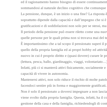
ed il ragionamento hanno bisogno di essere continuamente s
sommandosi al naturale declino cognitivo che comunque c
La pensione, dunque, è un inizio o una fine? La risposta 
soprattutto dipende dalla capacità e dall’impegno che si è 
gratificazioni e di soddisfazioni non solo per se stessi, ma
Il periodo della pensione può essere riletto come una nuova 
quelle persone per le quali prima non si trovava mai del 
È importantissimo che a tal scopo il pensionato superi il p
quello della propria famiglia ed ai propri hobby ed attivi
nuovo in cui è proprio diritto e (quasi dovere) curare le pro
(lettura, pesca, ballo, giardinaggio, viaggi, volontariato…)
Infatti, più ci si manterrà attivi fisicamente, socialmente
capacità di vivere in autonomia.
Mantenersi attivi, non solo riduce il rischio di molte pato
facendoci sentire più in forma e maggiormente gratificati.
Non è solo il pensionato a doversi impegnare a non lascia
viene svolto dalla propria famiglia. Questa, infatti, ha il 
gestione della casa e della famiglia, richiedendogli di con