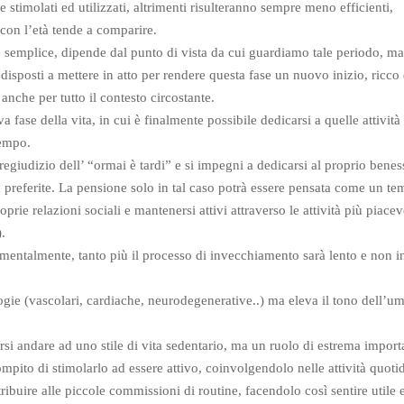
timolati ed utilizzati, altrimenti risulteranno sempre meno efficienti,
on l’età tende a comparire.
è semplice, dipende dal punto di vista da cui guardiamo tale periodo, ma
disposti a mettere in atto per rendere questa fase un nuovo inizio, ricco 
 anche per tutto il contesto circostante.
fase della vita, in cui è finalmente possibile dedicarsi a quelle attività
tempo.
regiudizio dell’ “ormai è tardi” e si impegni a dedicarsi al proprio benes
tà preferite. La pensione solo in tal caso potrà essere pensata come un t
prie relazioni sociali e mantenersi attivi attraverso le attività più piacev
.
 e mentalmente, tanto più il processo di invecchiamento sarà lento e non in
logie (vascolari, cardiache, neurodegenerative..) ma eleva il tono dell’u
rsi andare ad uno stile di vita sedentario, ma un ruolo di estrema impor
compito di stimolarlo ad essere attivo, coinvolgendolo nelle attività quoti
tribuire alle piccole commissioni di routine, facendolo così sentire utile 