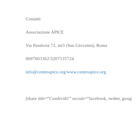
Contatti:
Associazione APICE
Via Pandosia 72, int3 (San Giovanni), Roma
0697603362/3207535724
info@centroapice.org/www.centroapice.org
[share title=”Condividi!” socials=”facebook, twitter, goog