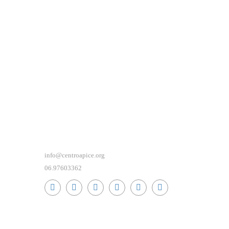
info@centroapice.org
06.97603362