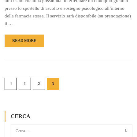
tutti i suoi clienti la possibilità di effettuare un colloquio gratuito
presso lo sportello di ascolto e sostegno psicologico all’interno
della farmacia stessa. Il servizio sarà disponibile (su prenotazione)
il …
READ MORE
1
2
3
CERCA