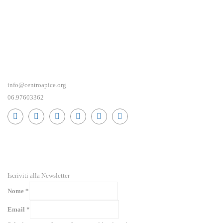
info@centroapice.org
06.97603362
RICEVI NEWS E GUIDE PRATICHE!
Iscriviti alla Newsletter
Nome
*
Email
*