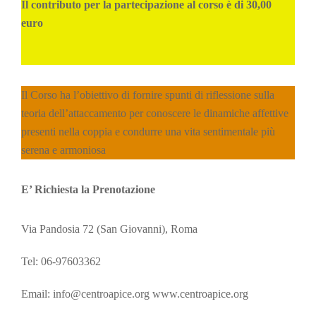
Il contributo per la partecipazione al corso è
di 30,00
euro
Il Corso ha l’obiettivo di fornire spunti di riflessione sulla
teoria dell’attaccamento per conoscere le dinamiche affettive
presenti nella coppia e condurre una vita sentimentale più
serena e armoniosa
E’ Richiesta la Prenotazione
Via Pandosia 72 (San Giovanni), Roma
Tel: 06-97603362
Email: info@centroapice.org www.centroapice.org