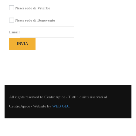
News sede di Viterbo
News sede di Benevento
Email
INVIA
All rights reserved to CentroApice - Tutti i diritti riservati al
CentroApice - Website by
WEB GEC