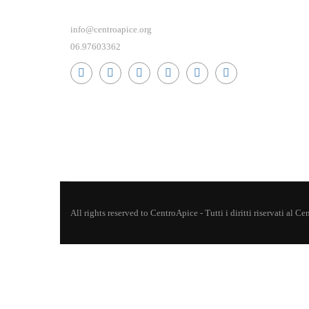
info@centroapice.org
06.97603362
All rights reserved to CentroApice - Tutti i diritti riservati al 