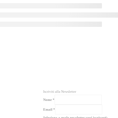
RICEVI NEWS E GUIDE PRATICHE!
Iscriviti alla Newsletter
Nome
*
Email
*
Seleziona a quale newsletter vuoi iscriverti: