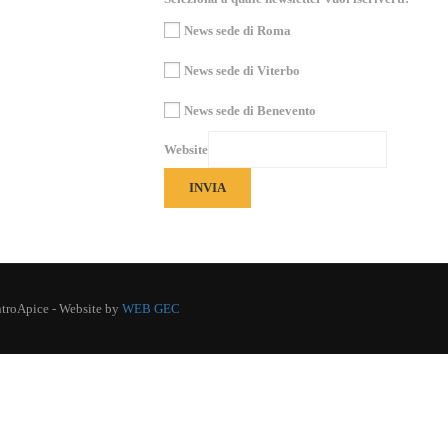
News sede di Roma
News sede di Viterbo
News sede di Benevento
Website
INVIA
CentroApice - Website by
WEB GEC