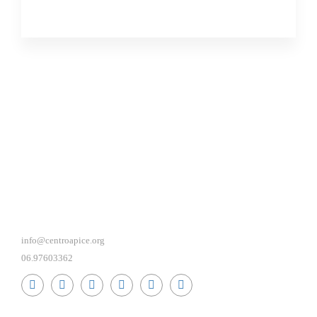
info@centroapice.org
06.97603362