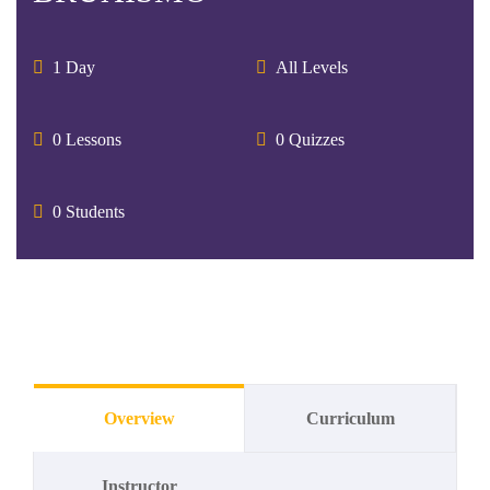
1 Day
All Levels
0 Lessons
0 Quizzes
0 Students
Overview
Curriculum
Instructor