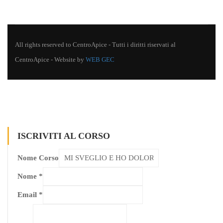
All rights reserved to CentroApice - Tutti i diritti riservati al
CentroApice - Website by
WEB GEC
ISCRIVITI AL CORSO
Nome Corso
Nome
*
Email
*