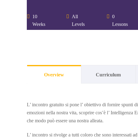
10
All
0
Weeks
Levels
Lessons
Overview
Curriculum
L’ incontro gratuito si pone l’ obiettivo di fornire spunti di
emozioni nella nostra vita, scoprire cos’è l’ Intelligenza
che modo può essere una nostra alleata.
L’ incontro si rivolge a tutti coloro che sono interessati a