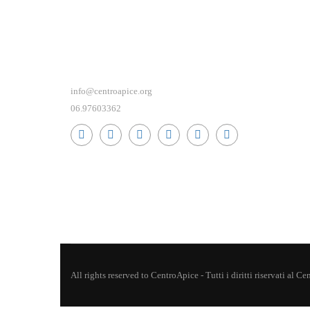
info@centroapice.org
06.97603362
All rights reserved to CentroApice - Tutti i diritti riservati al 