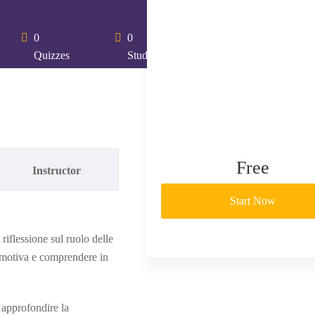
0
0
Quizzes
Students
Free
Instructor
Start Now
 riflessione sul ruolo delle
 Emotiva e comprendere in
d approfondire la