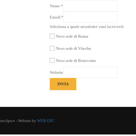
Nome
*
Email
*
Seleziona a quale newsletter vuoi iscriverti:
News sede di Roma
News sede di Viterbo
News sede di Benevento
Website
INVIA
CentroApice - Website by
WEB GEC