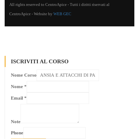
All rights reserved to CentroApice - Tutti i diritti riservati al
CentroApice - Website by
WEB GEC
ISCRIVITI AL CORSO
Nome Corso
Nome
*
Email
*
Note
Phone