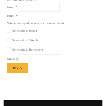
Nome
*
Email
*
Seleziona a quale newsletter vuoi iscriverti:
News sede di Roma
News sede di Viterbo
News sede di Benevento
Message
INVIA