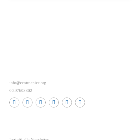
info@centroapice.org
06.97603362
RICEVI NEWS E GUIDE PRATICHE!
Iscriviti alla Newsletter