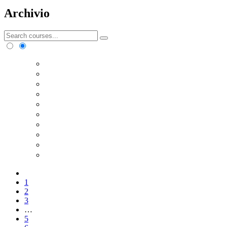
Archivio
1
2
3
…
5