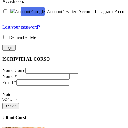
Accedi con:
Account Google
Account Twitter
Account Instagram
Accoun
Lost your password?
Remember Me
ISCRIVITI AL CORSO
Nome Corso
Nome
*
Email
*
Note
Website
Iscriviti
Ultimi Corsi