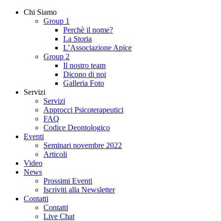
Chi Siamo
Group 1
Perchè il nome?
La Storia
L’Associazione Apice
Group 2
Il nostro team
Dicono di noi
Galleria Foto
Servizi
Servizi
Approcci Psicoterapeutici
FAQ
Codice Deontologico
Eventi
Seminari novembre 2022
Articoli
Video
News
Prossimi Eventi
Iscriviti alla Newsletter
Contatti
Contatti
Live Chat