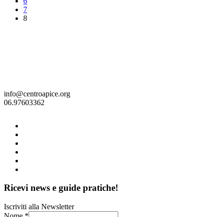
6
7
8
info@centroapice.org
06.97603362
Ricevi news e guide pratiche!
Iscriviti alla Newsletter
Nome
*