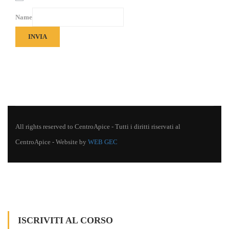
Name
INVIA
All rights reserved to CentroApice - Tutti i diritti riservati al
CentroApice - Website by
WEB GEC
ISCRIVITI AL CORSO