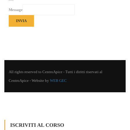
Message
INVIA
All rights reserved to CentroApice - Tutti i diritti riservati al
CentroApice - Website by
WEB GEC
ISCRIVITI AL CORSO