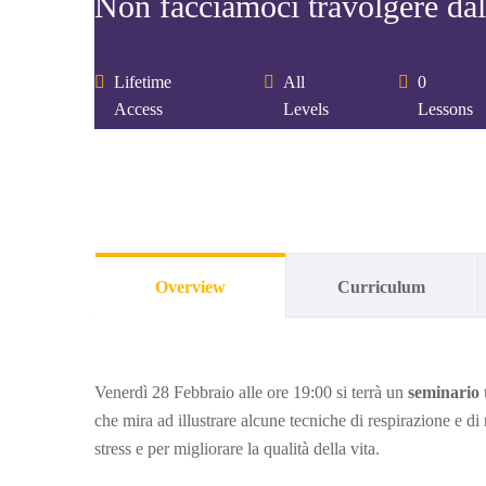
Non facciamoci travolgere da
Lifetime
All
0
Access
Levels
Lessons
Overview
Curriculum
Venerdì 28 Febbraio alle ore 19:00 si terrà un
seminario t
che mira ad illustrare alcune tecniche di respirazione e di 
stress e per migliorare la qualità della vita.