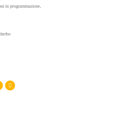
zioni in programmazione,
iterbo
RICEVI NEWS E GUIDE PRATICHE!