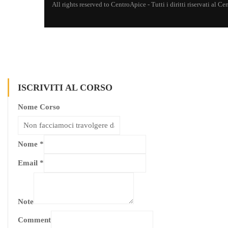
All rights reserved to CentroApice - Tutti i diritti riservati al 
ISCRIVITI AL CORSO
Nome Corso
Nome
*
Email
*
Note
Comment