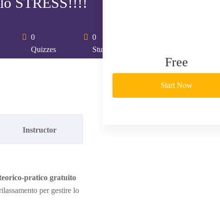
llo STRESS!!!!
0
0
Quizzes
Students
Free
Start Now
Instructor
eorico-pratico gratuito
rilassamento per gestire lo