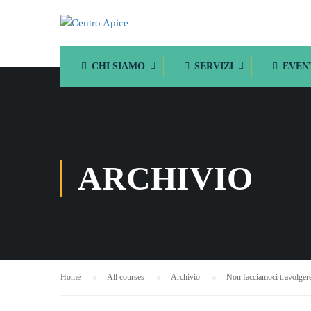
CHI SIAMO
SERVIZI
EVEN
ARCHIVIO
Home
All courses
Archivio
Non facciamoci travolger