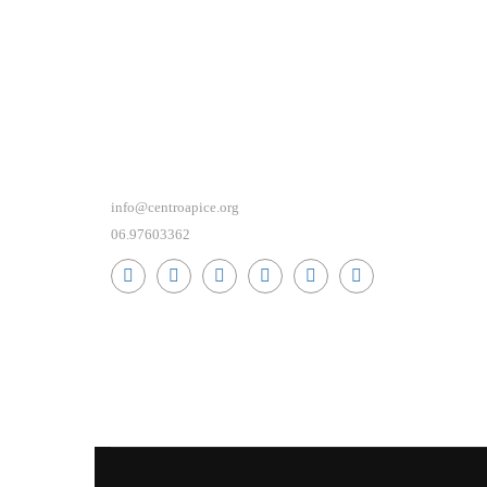
info@centroapice.org
06.97603362