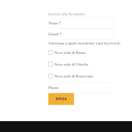
Iscriviti alla Newsletter
Nome
*
Email
*
Seleziona a quale newsletter vuoi iscriverti:
News sede di Roma
News sede di Viterbo
News sede di Benevento
Phone
INVIA