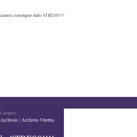
ciamoci travolgere dallo STRESS!!!!
Category
Archivio
|
Archivio Viterbo