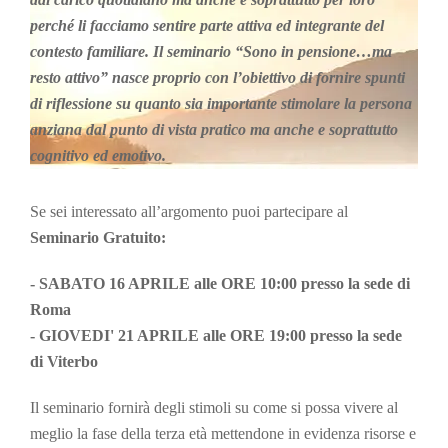
perché li facciamo sentire parte attiva ed integrante del
contesto familiare. Il seminario “Sono in pensione…ma
resto attivo” nasce proprio con l’obiettivo di fornire spunti
di riflessione su quanto sia importante stimolare la persona
anziana dal punto di vista pratico ma anche e soprattutto
cognitivo ed emotivo.
Se sei interessato all’argomento puoi partecipare al
Seminario Gratuito:
- SABATO 16 APRILE alle ORE 10:00 presso la sede di
Roma
- GIOVEDI' 21 APRILE alle ORE 19:00 presso la sede
di Viterbo
Il seminario fornirà degli stimoli su come si possa vivere al
meglio la fase della terza età mettendone in evidenza risorse e