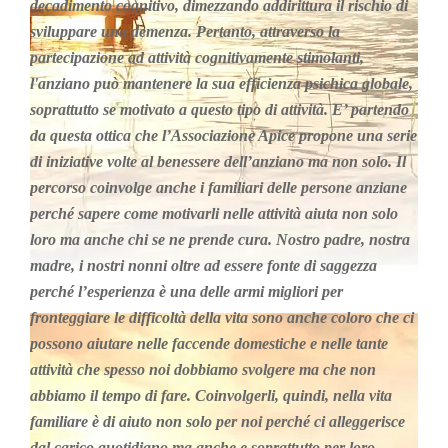
decadimento cognitivo, dimezzando addirittura il rischio di
sviluppare una demenza. Pertanto, attraverso la
partecipazione ad attività cognitivamente stimolanti,
l'anziano può mantenere la sua efficienza psichica globale,
soprattutto se motivato a questo tipo di attività. E’ partendo
da questa ottica che l’Associazione Apice propone una serie
di iniziative volte al benessere dell’anziano ma non solo. Il
percorso coinvolge anche i familiari delle persone anziane
perché sapere come motivarli nelle attività aiuta non solo
loro ma anche chi se ne prende cura. Nostro padre, nostra
madre, i nostri nonni oltre ad essere fonte di saggezza
perché l’esperienza è una delle armi migliori per
fronteggiare le difficoltà della vita sono anche coloro che ci
possono aiutare nelle faccende domestiche e nelle tante
attività che spesso noi dobbiamo svolgere ma che non
abbiamo il tempo di fare. Coinvolgerli, quindi, nella vita
familiare è di aiuto non solo per noi perché ci alleggerisce
dal carico quotidiano ma anche e soprattutto per loro