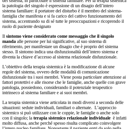
del sistema, in particolare il sistema familiare. Per la terapia sistemica
la patologia del singolo è espressione di un disagio dell’intero
sistema familiare: il portatore del disturbo è il membro del sistema-
famiglia che manifesta e si fa carico del cattivo funzionamento del
sistema, accentrando su di sé tutte le preoccupazioni e ricoprendo il
ruolo di paziente designato
Il
sintomo viene considerato come messaggio che il singolo
manda
alle persone per lui significative, al suo sistema di
riferimento, per manifestare un disagio che è proprio del sistema
stesso. Il sintomo indica una disfunzionalità dell’intero sistema e
diventa la chiave d’accesso al sistema relazionale disfunzionale.
L’obiettivo della terapia sistemica è la modificazione di alcune
regole del sistema, ovvero delle modalità di comunicazione
disfunzionale tra i suoi membri. Viene posta particolare attenzione ai
fattori protettivi e alle risorse che le famiglie, anche quelle con grave
patologia, possiedono, considerando il potenziale terapeutico
intrinseco al sistema familiare e ai suoi membri.
La terapia sistemica viene articolata in modi diversi a seconda delle
situazioni: sedute individuali, familiari o alternate. L’approccio
sistemico si può utilizzare con le coppie, le famiglie o anche solo
con il singolo; la
terapia sistemico relazionale individuale
è infatti
molto diffusa, anche perché spesso risulta complicato coinvolgere
l’intero nucleo familiare. Nonostante il paziente entri da solo nella