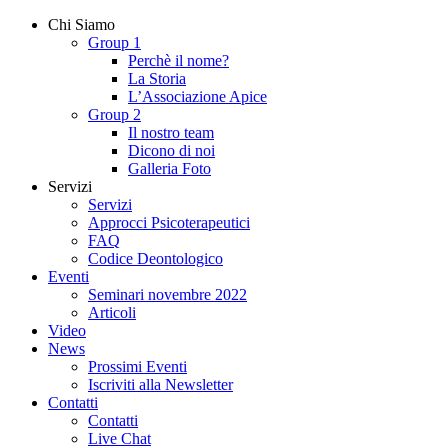
Chi Siamo
Group 1
Perchè il nome?
La Storia
L’Associazione Apice
Group 2
Il nostro team
Dicono di noi
Galleria Foto
Servizi
Servizi
Approcci Psicoterapeutici
FAQ
Codice Deontologico
Eventi
Seminari novembre 2022
Articoli
Video
News
Prossimi Eventi
Iscriviti alla Newsletter
Contatti
Contatti
Live Chat