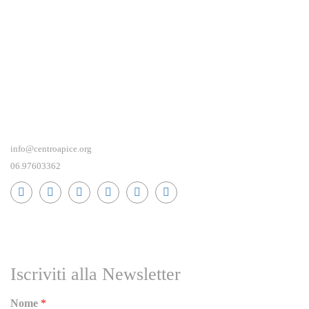
info@centroapice.org
06.97603362
RICEVI NEWS E GUIDE PRATICHE!
Iscriviti alla Newsletter
Nome
*