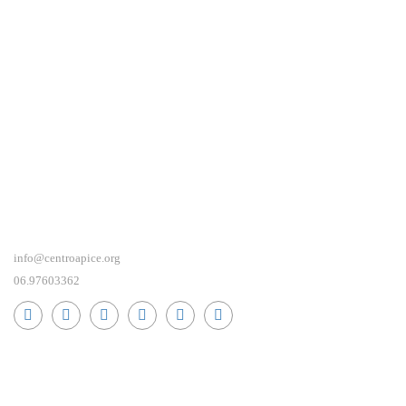
info@centroapice.org
06.97603362
RICEVI NEWS E GUIDE PRATICHE!