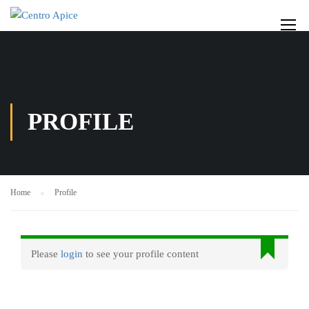
PROFILE
Home
Profile
Please
login
to see your profile content