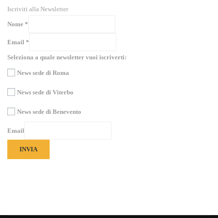
Iscriviti alla Newsletter
Nome
*
Email
*
Seleziona a quale newsletter vuoi iscriverti:
News sede di Roma
News sede di Viterbo
News sede di Benevento
Email
INVIA